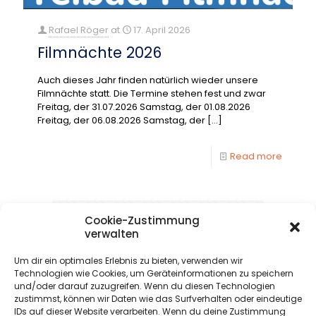
Rafael Röger
at
17. April 2026
Filmnächte 2026
Auch dieses Jahr finden natürlich wieder unsere
Filmnächte statt. Die Termine stehen fest und zwar
Freitag, der 31.07.2026 Samstag, der 01.08.2026
Freitag, der 06.08.2026 Samstag, der
[…]
Read more
1
2
3
4
5
6
7
8
Cookie-Zustimmung
verwalten
Next page
Um dir ein optimales Erlebnis zu bieten, verwenden wir
Technologien wie Cookies, um Geräteinformationen zu speichern
und/oder darauf zuzugreifen. Wenn du diesen Technologien
zustimmst, können wir Daten wie das Surfverhalten oder eindeutige
IDs auf dieser Website verarbeiten. Wenn du deine Zustimmung