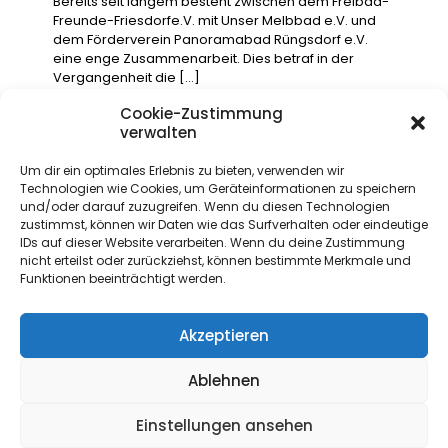
Bereits seit langem besteht zwischen dem Freibad-
Freunde-Friesdorfe.V. mit Unser Melbbad e.V. und
dem Förderverein Panoramabad Rüngsdorf e.V.
eine enge Zusammenarbeit. Dies betraf in der
Vergangenheit die
[…]
Cookie-Zustimmung
Read more
verwalten
Um dir ein optimales Erlebnis zu bieten, verwenden wir
Technologien wie Cookies, um Geräteinformationen zu speichern
und/oder darauf zuzugreifen. Wenn du diesen Technologien
zustimmst, können wir Daten wie das Surfverhalten oder eindeutige
IDs auf dieser Website verarbeiten. Wenn du deine Zustimmung
nicht erteilst oder zurückziehst, können bestimmte Merkmale und
(c) by Freibad Freunde Friesdorf
Funktionen beeinträchtigt werden.
Startseite
Kontakt
Newsletter
Impressum
Datenschutz
Akzeptieren
Ablehnen
Einstellungen ansehen