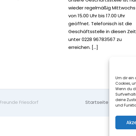
wieder regelmäßig Mittwochs
von 15.00 Uhr bis 17.00 Uhr
geöffnet. Telefonisch ist die
Geschäftsstelle in diesen Zei
unter 0228 96783567 zu
erreichen.
[…]
Read 
Um dir ein 
Cookies, u
Wenn du di
Surfverhalt
deine Zust
 Freunde Friesdorf
Startseite
Kontakt
und Funkti
Akz