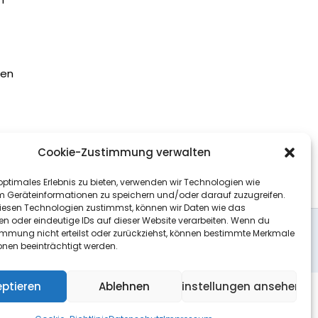
ten
more
Cookie-Zustimmung verwalten
optimales Erlebnis zu bieten, verwenden wir Technologien wie
m Geräteinformationen zu speichern und/oder darauf zuzugreifen.
esen Technologien zustimmst, können wir Daten wie das
en oder eindeutige IDs auf dieser Website verarbeiten. Wenn du
immung nicht erteilst oder zurückziehst, können bestimmte Merkmale
Newsletter
Impressum
Datenschutz
onen beeinträchtigt werden.
eptieren
Ablehnen
Einstellungen ansehen