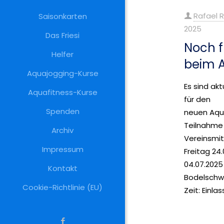
Rafael 
Saisonkarten
2025
Das Friesi
Noch f
Helfer
beim 
Aquajogging-Kurse
Es sind ak
Aquafitness-Kurse
für den
Spenden
neuen Aqua
Teilnahme 
Archiv
Vereinsmit
Impressum
Freitag 24.
04.07.202
Kontakt
Bodelschwi
Cookie-Richtlinie (EU)
Zeit: Einlas