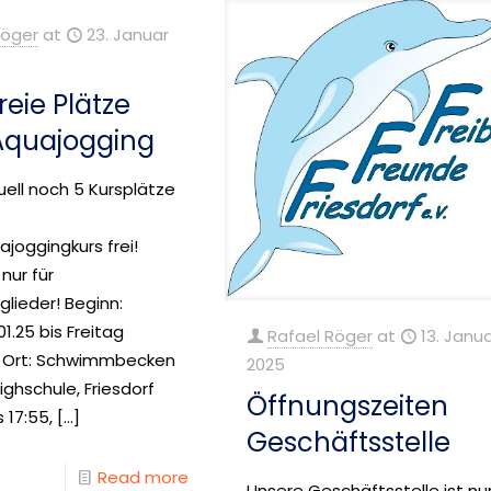
Röger
at
23. Januar
reie Plätze
Aquajogging
tuell noch 5 Kursplätze
joggingkurs frei!
nur für
glieder! Beginn:
01.25 bis Freitag
Rafael Röger
at
13. Janu
5 Ort: Schwimmbecken
2025
ghschule, Friesdorf
Öffnungszeiten
s 17:55,
[…]
Geschäftsstelle
Read more
Unsere Geschäftsstelle ist nu