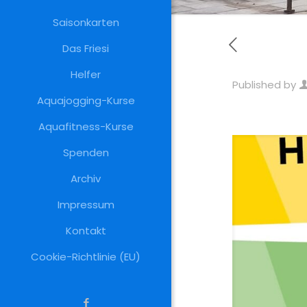
Saisonkarten
Das Friesi
Helfer
Published by
Aquajogging-Kurse
Aquafitness-Kurse
Spenden
Archiv
Impressum
Kontakt
Cookie-Richtlinie (EU)