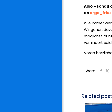
Also – schau 
an
orga_fries
Wie immer werd
Wir gehen davon
möglichst früh
verhindert sei
Vorab herzlich
Share
Related pos