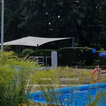
Home
Startseite
Dringend Helfer für den Friesathlon
gesucht